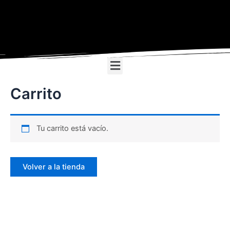
Ir
Search
al
contenido
Menu
Carrito
Tu carrito está vacío.
Volver a la tienda