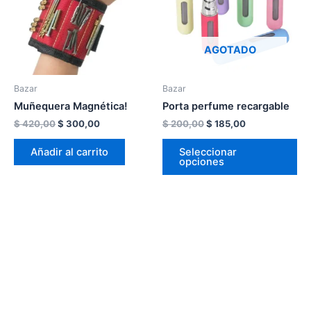
var
La
op
AGOTADO
se
pu
Bazar
Bazar
ele
Muñequera Magnética!
Porta perfume recargable
en
la
$
420,00
$
300,00
$
200,00
$
185,00
pá
Añadir al carrito
Seleccionar
de
opciones
pr