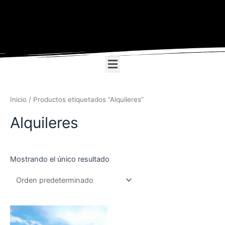
Ir
Search
al
contenido
Menu
Inicio
/ Productos etiquetados “Alquileres”
Alquileres
Mostrando el único resultado